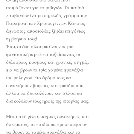
ετοιμάζονται για το ρεβεγιόν. Τα παιδιά
λαμβάνουν ένα μυστηριώδες γράμμα την
Παραμονή των Χριστουγέννων. Κάποιος
άγνωστος αποστολέας ζητάει επειγόντως
τη βοήθεια τους!
Έτσι, οι δύο φίλοι μπαίνουν σε μια
φανταστική περιπέτεια ταξιδεύοντας σε
διάφορους κόσμους και χρονικές στιγμές,
για να βρουν τα τρία χαμένα γρανάζια
του ρολογιού. Στο δρόμο τους θα
συναντήσουν βοηθούς και εμπόδια που
άλλοτε θα διευκολύνουν και άλλοτε θα
δυσκολεύουν τους ήρωες της ιστορίας μας.
Μέσα από γέλια, μαγικές συναντήσεις και
δοκιμασίες, τα παιδιά θα προσπαθήσουν
να βρουν τα χαμένα γρανάζια και να