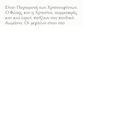
Είναι Παραμονή των Χριστουγέννων.
Ο Φώτης και η Χριστίνα, συμμαθητές
και κολλητοί, παίζουν στο παιδικό
δωμάτιο. Οι μεγάλοι είναι στο
σαλόνι και ετοιμάζονται για το
ρεβεγιόν. Τα παιδιά λαμβάνουν ένα
μυστηριώδες γράμμα. Κάποιος
άγνωστος αποστολέας ζητάει
επειγόντως τη βοήθειά τους! Έτσι, οι
δύο φίλοι μπαίνουν σε μια
φανταστική περιπέτεια, ταξιδεύοντας
σε διάφορους κόσμους και χρονικές
στιγμές, για να βρουν τα τρία
χαμένα γρανάζια του ρολογιού.
Στον δρόμο τους θα συναντήσουν
βοηθούς και εμπόδια, που άλλοτε θα
διευκολύνουν και άλλοτε θα
δυσκολέψουν τους ήρωες της
ιστορίας μας.
Μέσα από γέλια, μαγικές