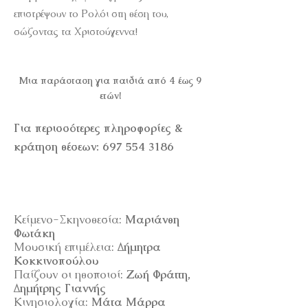
επιστρέψουν το Ρολόι στη θέση του,
σώζοντας τα Χριστούγεννα!
Μια παράσταση για παιδιά από 4 έως 9
ετών!
Για περισσότερες πληροφορίες &
κράτηση θέσεων:
697 554 3186
Κείμενο-Σκηνοθεσία:
Μαριάνθη
Φωτάκη
Μουσική επιμέλεια:
Δήμητρα
Κοκκινοπούλου
Παίζουν οι ηθοποιοί:
Ζωή Φράττη,
Δημήτρης Γιαννής
Κινησιολογία:
Μάτα Μάρρα