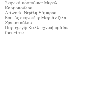
Σκηνικά κοστούμια:
Μυρτώ
Κοσμοπούλου
Artwork:
Νεφέλη Λάμπρου
Βοηθός σκηνοθέτη:
Μαριάντζελα
Χριστοπούλου
Παραγωγή:
Καλλιτεχνική ομάδα
thea-tree