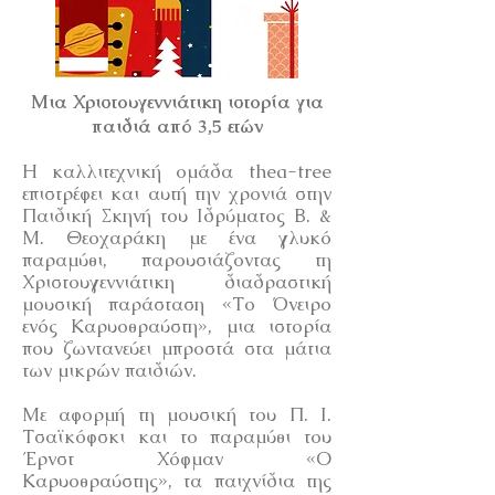
Μια Χριστουγεννιάτικη ιστορία για
παιδιά από 3,5 ετών
Η καλλιτεχνική ομάδα thea-tree
επιστρέφει και αυτή την χρονιά στην
Παιδική Σκηνή του Ιδρύματος Β. &
Μ. Θεοχαράκη με ένα γλυκό
παραμύθι, παρουσιάζοντας τη
Χριστουγεννιάτικη διαδραστική
μουσική παράσταση «Το Όνειρο
ενός Καρυοθραύστη», μια ιστορία
που ζωντανεύει μπροστά στα μάτια
των μικρών παιδιών.
Με αφορμή τη μουσική του Π. Ι.
Τσαϊκόφσκι και το παραμύθι του
Έρνστ Χόφμαν «Ο
Καρυοθραύστης», τα παιχνίδια της