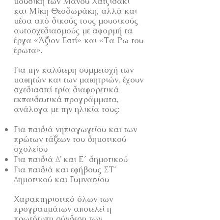
μουσική των Μάνου Χατζιδάκι
και Μίκη Θεοδωράκη, αλλά και
μέσα από δικούς τους μουσικούς
αυτοσχεδιασμούς με αφορμή τα
έργα «Άξιον Εστί» και «Τα Ρω του
έρωτα».
Για την καλύτερη συμμετοχή των
μαθητών και των μαθητριών, έχουν
σχεδιαστεί τρία διαφορετικά
εκπαιδευτικά προγράμματα,
ανάλογα με την ηλικία τους:
Για παιδιά νηπιαγωγείου και των
πρώτων τάξεων του δημοτικού
σχολείου
Για παιδιά Δ’ και Ε΄ δημοτικού
Για παιδιά και εφήβους ΣΤ΄
Δημοτικού και Γυμνασίου
Χαρακτηριστικό όλων των
προγραμμάτων αποτελεί η
πρωτότυπη σύνδεση των