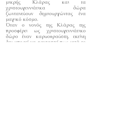
μικρής Κλάρας και τα
χριστουγεννιάτικα δώρα
ζωντανεύουν δημιουργώντας ένα
μαγικό κόσμο.
Όταν ο νονός της Κλάρας της
προσφέρει ως χριστουγεννιάτικο
δώρο έναν καρυοθραύστη, εκείνη
δεν μπορεί να φανταστεί πως μετά το
τέλος της οικογενειακής
χριστουγεννιάτικης γιορτής κι όταν
όλοι οι καλεσμένοι φύγουν και
μείνει μόνη της, ο Καρυοθραύστης
θα ζωντανέψει και θα δημιουργηθεί
ένας μαγευτικός κόσμος.
Σε αυτόν τον κόσμο ο
Καρυοθραύστης δεν θα είναι μόνος·
θα τον συντροφεύουν τα παιχνίδια
του, οι μικροί του φίλοι, τα
ποντικάκια και όλοι μαζί θα
ταξιδέψουν στη χώρα της
Βασίλισσας του Χιονιού και στη
Χώρα των Γλυκών!